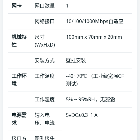
网卡
网口数量
1
网络接口
10/100/1000Mbps自适应
机械特
尺寸
100mm x 70mm x 20mm
性
(WxHxD)
安装方式
壁挂安装
工作环
工作温度
-40~70ºC （工业级宽温CF
境
测试）
工作湿度
5% ~ 95%RH，无凝霜
电源需
输入电
5vDC±0.3 1 A
求
压、电流
接口方
圆孔接头