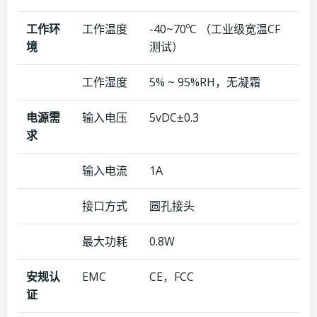
工作环
工作温度
-40~70ºC （工业级宽温CF
境
测试）
工作湿度
5% ~ 95%RH，无凝霜
电源需
输入电压
5vDC±0.3
求
输入电流
1A
接口方式
圆孔接头
最大功耗
0.8W
安规认
EMC
CE，FCC
证