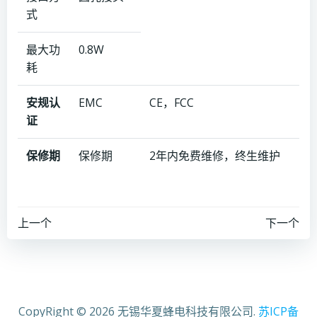
式
最大功
0.8W
耗
安规认
EMC
CE，FCC
证
保修期
保修期
2年内免费维修，终生维护
文
文
上一个
下一个
章
章
导
导
CopyRight © 2026 无锡华夏蜂电科技有限公司.
苏ICP备