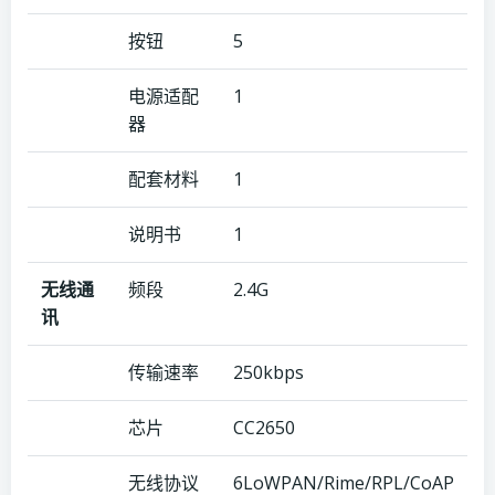
按钮
5
电源适配
1
器
配套材料
1
说明书
1
无线通
频段
2.4G
讯
传输速率
250kbps
芯片
CC2650
无线协议
6LoWPAN/Rime/RPL/CoAP